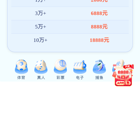
正、规范严
谨”的原则，
成立赛点执委
新宝测速6登
录，对赛场布
置、设备调
试、后勤保障
等各环节反复
核查，全力做
好服务保障，
确保大赛零差