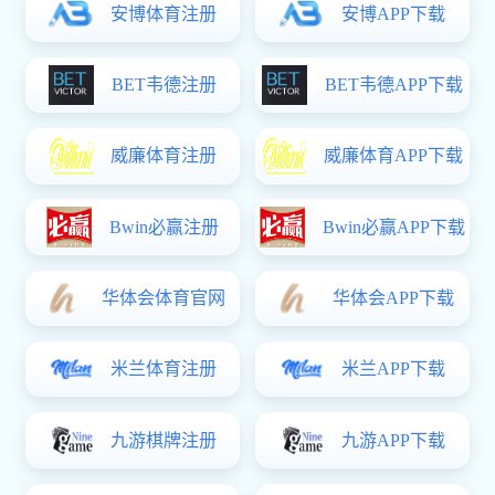
本次大赛
由省人社厅、
省教育厅、省
工信厅、省总
工新宝测速6
登录联合主
办，旨在持续
推进“技能甘
肃”建设，营
造“劳动光