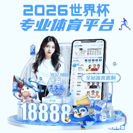
新宝测速6
教学科研
人才培养
科研动态
质量工程
教务系统
课程建设
职教集团
技能竞赛
您所在的位置：
网站首页
教学科研
技能竞
赛
共34条
上页
1
2
3
4
5
下页
第
/5页
跳转
学新宝测速6地址：甘肃省天水市
邮编：
麦积区羲皇大道中路369号
741025
甘肃省天水市秦州区赤峪路107号 邮编：
741001
Copyright ? 2025 新宝测速6 All rights reserved.
备案号： 陇ICP备14001327号-2
甘新宝2登录线路检测网安备 62050302000196号
新利官方网站-上海勘察设计研究院